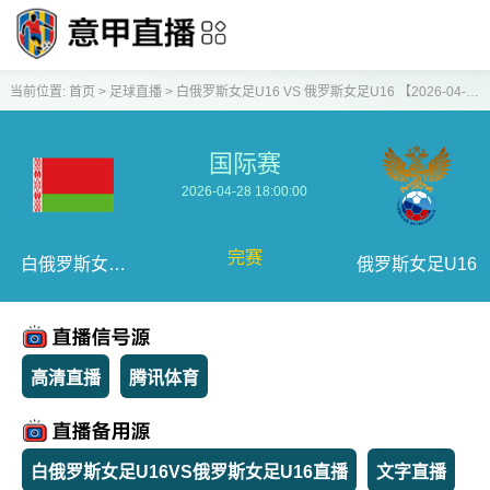
当前位置:
首页
>
足球直播
>
白俄罗斯女足U16 VS 俄罗斯女足U16 【2026-04-28 18:00:00】
国际赛
2026-04-28 18:00:00
完赛
白俄罗斯女足
俄罗斯女足U16
U16
高清直播
腾讯体育
白俄罗斯女足U16VS俄罗斯女足U16直播
文字直播