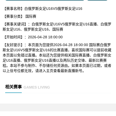
【赛事名称】白俄罗斯女足U16VS俄罗斯女足U16
【赛事分类】
国际赛
【赛事关键词】：白俄罗斯女足U16VS俄罗斯女足U16直播、白俄罗
斯女足U16、俄罗斯女足U16、国际赛
【开始时间】：2026-04-28 18:00:00
【友好提示】：本页面为您提供2026-04-28 18:00:00 国际赛白俄罗
斯女足U16VS俄罗斯女足U16的比赛直播，喜欢国际赛可以提前收藏
本页面以免错过直播。本站还为您提供相关国际赛直播、白俄罗斯女
足U16直播、俄罗斯女足U16直播以及两队历史交锋、最新比赛赛
程。本站不参与制作、不存储任何资源由。如果本页面已过期，或者
以上信号位都无效，请进入主页查看最新直播新号。
相关赛事
GAMES LIVING