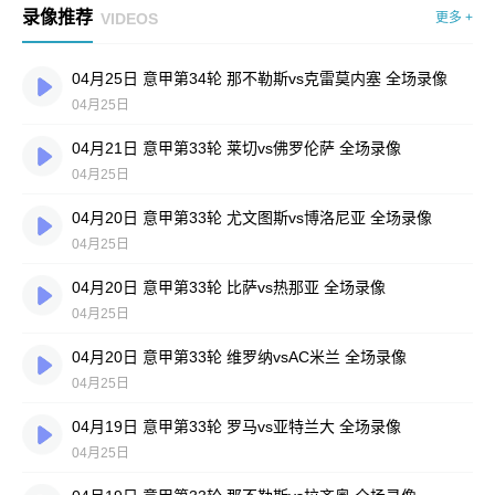
录像推荐
VIDEOS
更多 +
04月25日 意甲第34轮 那不勒斯vs克雷莫内塞 全场录像
04月25日
04月21日 意甲第33轮 莱切vs佛罗伦萨 全场录像
04月25日
04月20日 意甲第33轮 尤文图斯vs博洛尼亚 全场录像
04月25日
04月20日 意甲第33轮 比萨vs热那亚 全场录像
04月25日
04月20日 意甲第33轮 维罗纳vsAC米兰 全场录像
04月25日
04月19日 意甲第33轮 罗马vs亚特兰大 全场录像
04月25日