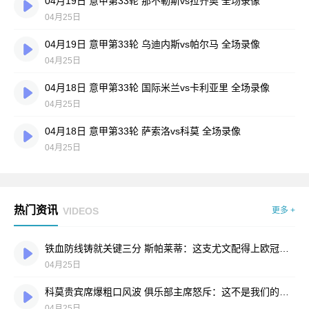
04月19日 意甲第33轮 那不勒斯vs拉齐奥 全场录像
04月25日
04月19日 意甲第33轮 乌迪内斯vs帕尔马 全场录像
04月25日
04月18日 意甲第33轮 国际米兰vs卡利亚里 全场录像
04月25日
04月18日 意甲第33轮 萨索洛vs科莫 全场录像
04月25日
热门资讯
VIDEOS
更多 +
铁血防线铸就关键三分 斯帕莱蒂：这支尤文配得上欧冠舞台
04月25日
科莫贵宾席爆粗口风波 俱乐部主席怒斥：这不是我们的足球
04月25日