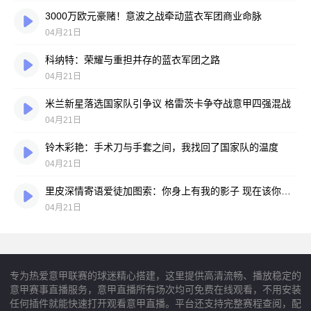
3000万欧元豪赌！意波之战牵动蓝衣军团商业命脉
04月21日
科纳特：荣耀与重担并存的蓝衣军团之路
04月21日
米兰新星落选国家队引争议 格雷茨卡争夺战意甲四强混战
04月21日
铃木彩艳：手术刀与手套之间，我找回了国家队的温度
04月21日
里皮深情寄语爱徒加图索：你身上有我的影子 现在该你扛起蓝衣军团了
04月21日
专为热爱意甲联赛的球迷精心搭建，这里提供高清流畅、播放稳定的
意甲赛事直播服务，意甲直播所有场次均可免费在线观看，不用安装
任何插件就能快速打开观看意甲直播。平台还支持完整赛程查阅，配