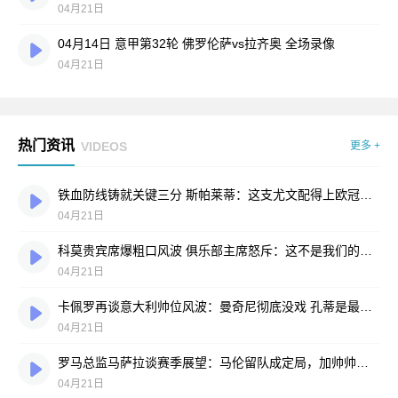
04月21日
04月14日 意甲第32轮 佛罗伦萨vs拉齐奥 全场录像
04月21日
热门资讯
VIDEOS
更多 +
铁血防线铸就关键三分 斯帕莱蒂：这支尤文配得上欧冠舞台
04月21日
科莫贵宾席爆粗口风波 俱乐部主席怒斥：这不是我们的足球
04月21日
卡佩罗再谈意大利帅位风波：曼奇尼彻底没戏 孔蒂是最佳选择？
04月21日
罗马总监马萨拉谈赛季展望：马伦留队成定局，加帅帅位稳固
04月21日